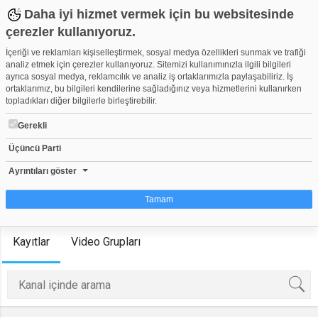
Daha iyi hizmet vermek için bu websitesinde
çerezler kullanıyoruz.
İçeriği ve reklamları kişiselleştirmek, sosyal medya özellikleri sunmak ve trafiği
analiz etmek için çerezler kullanıyoruz. Sitemizi kullanımınızla ilgili bilgileri
ayrıca sosyal medya, reklamcılık ve analiz iş ortaklarımızla paylaşabiliriz. İş
ortaklarımız, bu bilgileri kendilerine sağladığınız veya hizmetlerini kullanırken
topladıkları diğer bilgilerle birleştirebilir.
Ege Haber
Gerekli
Herkese Açık Kanal
38
0
Üçüncü Parti
Kanala Katıl
Ayrıntıları göster
Tamam
Anasayfa
Üyeler
Videolar
Oynatma Listeleri
Çerez nedir?
Kayıtlar
Video Grupları
Çerezler, web-sitelerinin, kullanıcıların deneyimlerini daha verimli hale getirmek
amacıyla kullandığı küçük metin dosyalarıdır. Yasalara göre, bu sitenin
işletilmesi için kesinlikle gerekli olan çerezleri cihazınıza yerleştirebiliyoruz.
Diğer çerez türleri için sizden izin almamız gerekiyor. Bu site farklı çerez türleri
kullanmaktadır. Bazı çerezler, sayfalarımızda yer alan üçüncü şahıs hizmetleri
tarafından yerleştirilir. İzniniz şu alanlar için geçerlidir: web.tv